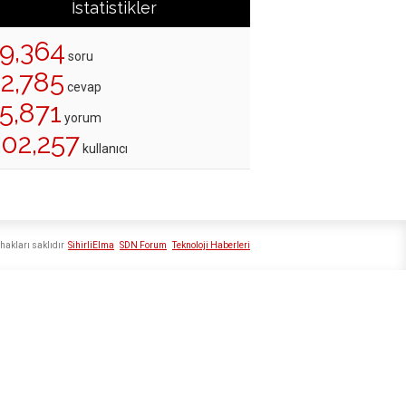
İstatistikler
19,364
soru
22,785
cevap
5,871
yorum
202,257
kullanıcı
hakları saklıdır
SihirliElma
SDN Forum
Teknoloji Haberleri