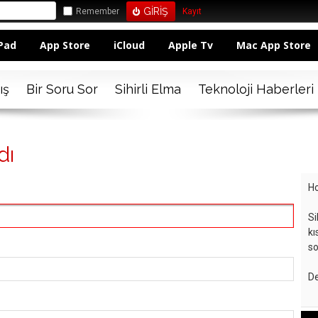
Remember
Kayıt
Pad
App Store
iCloud
Apple Tv
Mac App Store
ış
Bir Soru Sor
Sihirli Elma
Teknoloji Haberleri
dı
Ho
Si
kı
so
De