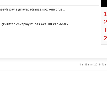
mseyle paylaşmayacağımıza söz veriyoruz...
çin lütfen cevaplayın:.
bes eksi iki kac eder?
1
SihirliElma © 2018 - Tüm 