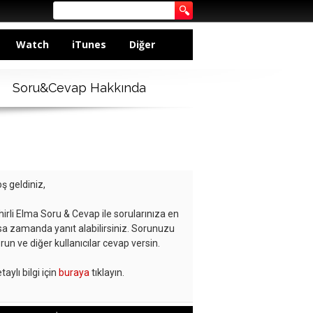
Watch
iTunes
Diğer
Soru&Cevap Hakkında
ş geldiniz,
hirli Elma Soru & Cevap ile sorularınıza en
sa zamanda yanıt alabilirsiniz. Sorunuzu
run ve diğer kullanıcılar cevap versin.
taylı bilgi için
buraya
tıklayın.