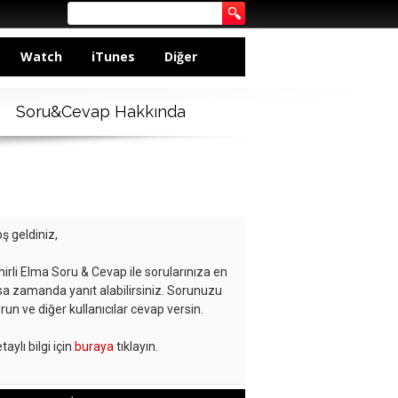
Watch
iTunes
Diğer
Soru&Cevap Hakkında
ş geldiniz,
hirli Elma Soru & Cevap ile sorularınıza en
sa zamanda yanıt alabilirsiniz. Sorunuzu
run ve diğer kullanıcılar cevap versin.
taylı bilgi için
buraya
tıklayın.