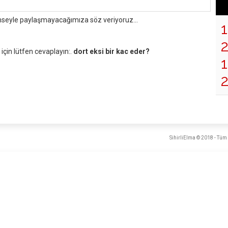
mseyle paylaşmayacağımıza söz veriyoruz...
çin lütfen cevaplayın:.
dort eksi bir kac eder?
1
SihirliElma © 2018 - Tüm 