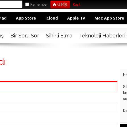
Remember
Kayıt
Pad
App Store
iCloud
Apple Tv
Mac App Store
ış
Bir Soru Sor
Sihirli Elma
Teknoloji Haberleri
dı
Ho
Si
kı
so
De