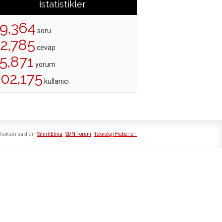
İstatistikler
19,364
soru
22,785
cevap
5,871
yorum
202,175
kullanıcı
hakları saklıdır
SihirliElma
SDN Forum
Teknoloji Haberleri