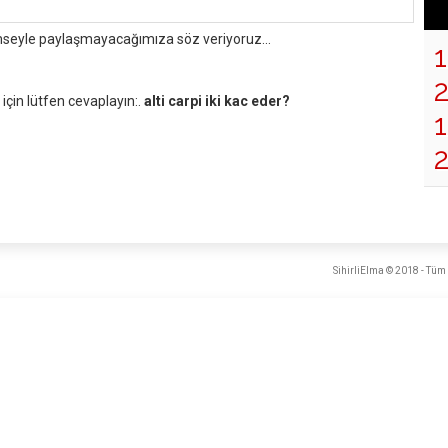
mseyle paylaşmayacağımıza söz veriyoruz...
çin lütfen cevaplayın:.
alti carpi iki kac eder?
1
SihirliElma © 2018 - Tüm 