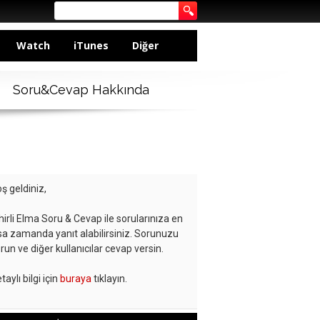
Watch
iTunes
Diğer
Soru&Cevap Hakkında
ş geldiniz,
hirli Elma Soru & Cevap ile sorularınıza en
sa zamanda yanıt alabilirsiniz. Sorunuzu
run ve diğer kullanıcılar cevap versin.
taylı bilgi için
buraya
tıklayın.