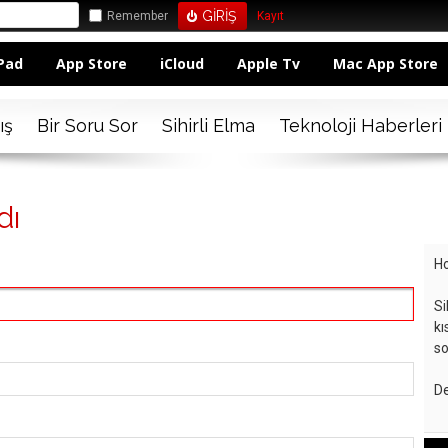
Remember
Kayıt
Pad
App Store
iCloud
Apple Tv
Mac App Store
ış
Bir Soru Sor
Sihirli Elma
Teknoloji Haberleri
dı
Ho
Si
kı
so
De