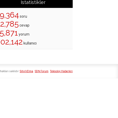
İstatistikler
19,364
soru
22,785
cevap
5,871
yorum
202,142
kullanıcı
hakları saklıdır
SihirliElma
SDN Forum
Teknoloji Haberleri