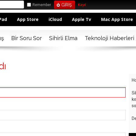
Remember
Kayıt
Pad
App Store
iCloud
Apple Tv
Mac App Store
ış
Bir Soru Sor
Sihirli Elma
Teknoloji Haberleri
dı
Ho
Si
kı
so
De