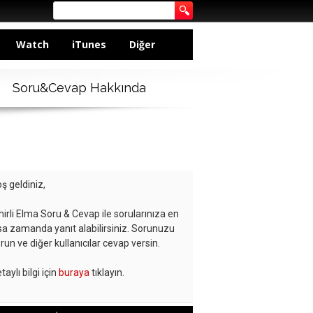
Watch
iTunes
Diğer
Soru&Cevap Hakkında
ş geldiniz,
hirli Elma Soru & Cevap ile sorularınıza en
sa zamanda yanıt alabilirsiniz. Sorunuzu
run ve diğer kullanıcılar cevap versin.
taylı bilgi için
buraya
tıklayın.