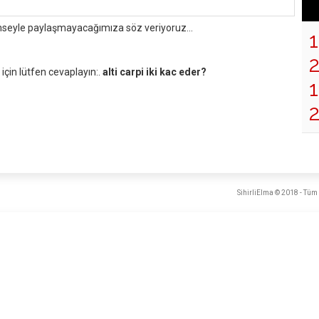
mseyle paylaşmayacağımıza söz veriyoruz...
çin lütfen cevaplayın:.
alti carpi iki kac eder?
1
SihirliElma © 2018 - Tüm 