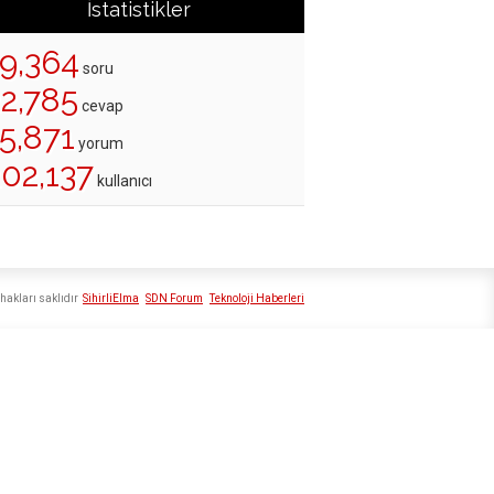
İstatistikler
19,364
soru
22,785
cevap
5,871
yorum
202,137
kullanıcı
hakları saklıdır
SihirliElma
SDN Forum
Teknoloji Haberleri