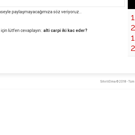
mseyle paylaşmayacağımıza söz veriyoruz...
çin lütfen cevaplayın:.
alti carpi iki kac eder?
1
SihirliElma © 2018 - Tüm 