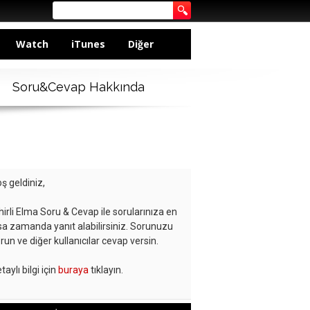
Watch
iTunes
Diğer
Soru&Cevap Hakkında
ş geldiniz,
hirli Elma Soru & Cevap ile sorularınıza en
sa zamanda yanıt alabilirsiniz. Sorunuzu
run ve diğer kullanıcılar cevap versin.
taylı bilgi için
buraya
tıklayın.