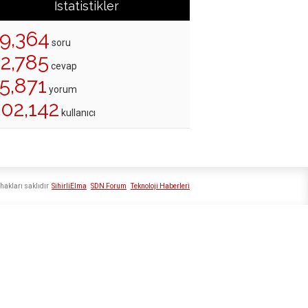
İstatistikler
19,364
soru
22,785
cevap
5,871
yorum
202,142
kullanıcı
hakları saklıdır
SihirliElma
SDN Forum
Teknoloji Haberleri