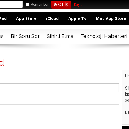
Remember
Kayıt
Pad
App Store
iCloud
Apple Tv
Mac App Store
ış
Bir Soru Sor
Sihirli Elma
Teknoloji Haberleri
dı
Ho
Si
kı
so
De