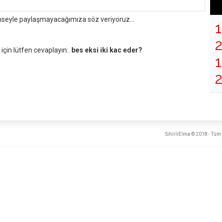
mseyle paylaşmayacağımıza söz veriyoruz...
çin lütfen cevaplayın:.
bes eksi iki kac eder?
1
SihirliElma © 2018 - Tüm 