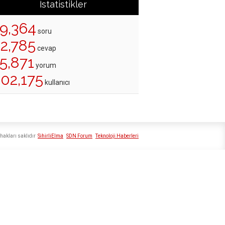
İstatistikler
19,364
soru
22,785
cevap
5,871
yorum
202,175
kullanıcı
hakları saklıdır
SihirliElma
SDN Forum
Teknoloji Haberleri