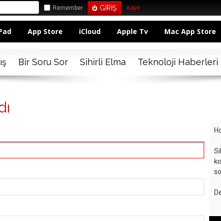
Remember
Kayıt
Pad
App Store
iCloud
Apple Tv
Mac App Store
ış
Bir Soru Sor
Sihirli Elma
Teknoloji Haberleri
dı
Ho
Si
kı
so
De