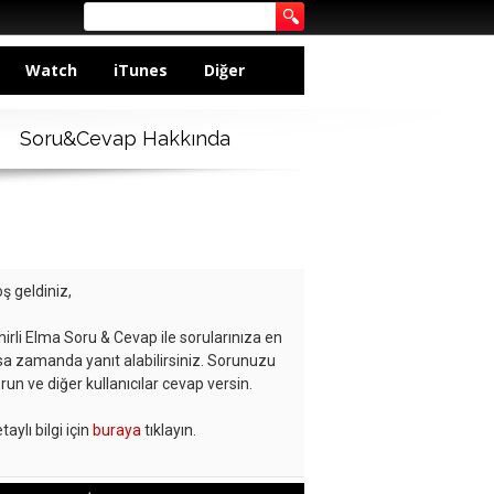
Watch
iTunes
Diğer
Soru&Cevap Hakkında
ş geldiniz,
hirli Elma Soru & Cevap ile sorularınıza en
sa zamanda yanıt alabilirsiniz. Sorunuzu
run ve diğer kullanıcılar cevap versin.
taylı bilgi için
buraya
tıklayın.