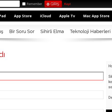
Remember
Kayıt
Pad
App Store
iCloud
Apple Tv
Mac App Store
ış
Bir Soru Sor
Sihirli Elma
Teknoloji Haberleri
dı
Ho
Si
kı
so
De