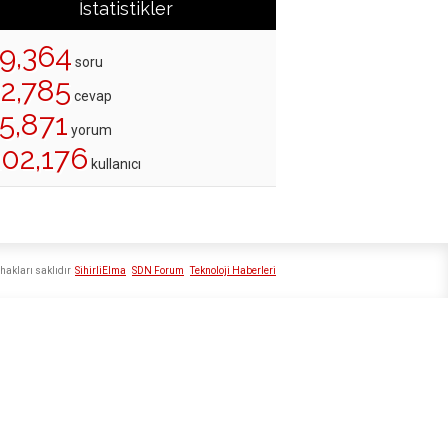
İstatistikler
19,364
soru
22,785
cevap
5,871
yorum
202,176
kullanıcı
hakları saklıdır
SihirliElma
SDN Forum
Teknoloji Haberleri