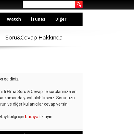
Watch
iTunes
Diğer
Soru&Cevap Hakkında
ş geldiniz,
hirli Elma Soru & Cevap ile sorularınıza en
sa zamanda yanıt alabilirsiniz. Sorunuzu
run ve diğer kullanıcılar cevap versin.
taylı bilgi için
buraya
tıklayın.