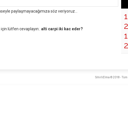
mseyle paylaşmayacağımıza söz veriyoruz...
çin lütfen cevaplayın:.
alti carpi iki kac eder?
1
SihirliElma © 2018 - Tüm 