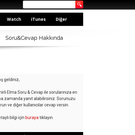
Watch
iTunes
Diğer
Soru&Cevap Hakkında
ş geldiniz,
hirli Elma Soru & Cevap ile sorularınıza en
sa zamanda yanıt alabilirsiniz. Sorunuzu
run ve diğer kullanıcılar cevap versin.
taylı bilgi için
buraya
tıklayın.