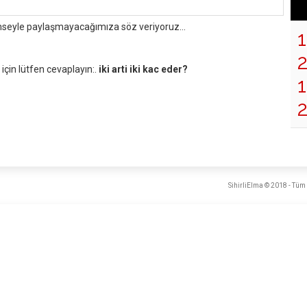
mseyle paylaşmayacağımıza söz veriyoruz...
çin lütfen cevaplayın:.
iki arti iki kac eder?
1
SihirliElma © 2018 - Tüm 