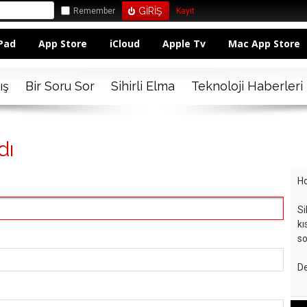
Remember
Kayıt
Pad
App Store
iCloud
Apple Tv
Mac App Store
ış
Bir Soru Sor
Sihirli Elma
Teknoloji Haberleri
dı
Ho
Si
kı
so
De