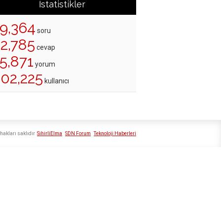
İstatistikler
19,364
soru
22,785
cevap
5,871
yorum
202,225
kullanıcı
hakları saklıdır
SihirliElma
SDN Forum
Teknoloji Haberleri