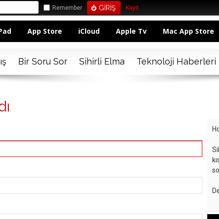
Remember
Kayıt
Pad
App Store
iCloud
Apple Tv
Mac App Store
ış
Bir Soru Sor
Sihirli Elma
Teknoloji Haberleri
dı
Ho
Si
kı
so
De