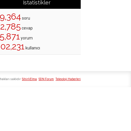
İstatistikler
19,364
soru
22,785
cevap
5,871
yorum
02,231
kullanıcı
hakları saklıdır
SihirliElma
SDN Forum
Teknoloji Haberleri