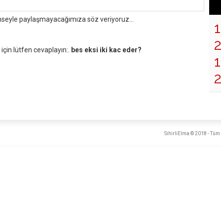
mseyle paylaşmayacağımıza söz veriyoruz...
çin lütfen cevaplayın:.
bes eksi iki kac eder?
1
2
SihirliElma © 2018 - Tüm 