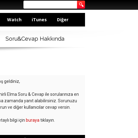
Watch
iTunes
Diğer
Soru&Cevap Hakkında
ş geldiniz,
hirli Elma Soru & Cevap ile sorularınıza en
sa zamanda yanıt alabilirsiniz. Sorunuzu
run ve diğer kullanıcılar cevap versin.
taylı bilgi için
buraya
tıklayın.