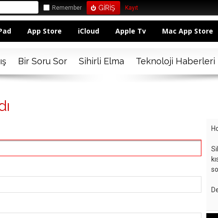
Remember
Kayıt
Pad
App Store
iCloud
Apple Tv
Mac App Store
ış
Bir Soru Sor
Sihirli Elma
Teknoloji Haberleri
dı
Ho
Si
kı
so
De