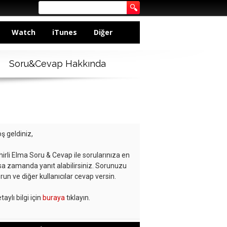
Watch
iTunes
Diğer
Soru&Cevap Hakkında
ş geldiniz,
hirli Elma Soru & Cevap ile sorularınıza en
sa zamanda yanıt alabilirsiniz. Sorunuzu
run ve diğer kullanıcılar cevap versin.
taylı bilgi için
buraya
tıklayın.