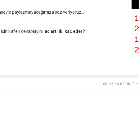
mseyle paylaşmayacağımıza söz veriyoruz...
çin lütfen cevaplayın:.
uc arti iki kac eder?
1
SihirliElma © 2018 - Tüm 