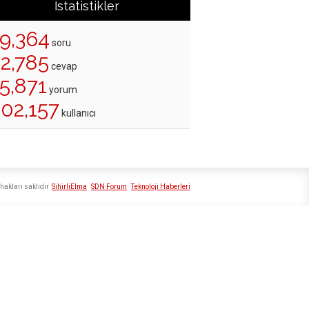
İstatistikler
19,364
soru
22,785
cevap
5,871
yorum
202,157
kullanıcı
hakları saklıdır
SihirliElma
SDN Forum
Teknoloji Haberleri