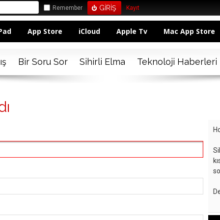
Remember
Kayıt
Pad
App Store
iCloud
Apple Tv
Mac App Store
ış
Bir Soru Sor
Sihirli Elma
Teknoloji Haberleri
dı
Ho
Si
kı
so
De