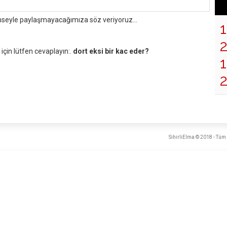
mseyle paylaşmayacağımıza söz veriyoruz...
çin lütfen cevaplayın:.
dort eksi bir kac eder?
1
SihirliElma © 2018 - Tüm 