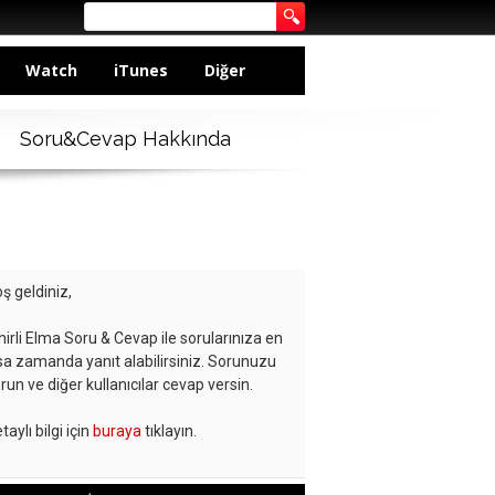
Watch
iTunes
Diğer
Soru&Cevap Hakkında
ş geldiniz,
hirli Elma Soru & Cevap ile sorularınıza en
sa zamanda yanıt alabilirsiniz. Sorunuzu
run ve diğer kullanıcılar cevap versin.
taylı bilgi için
buraya
tıklayın.