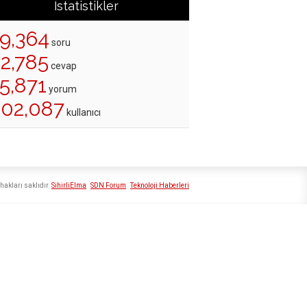
İstatistikler
19,364
soru
22,785
cevap
5,871
yorum
202,087
kullanıcı
hakları saklıdır
SihirliElma
SDN Forum
Teknoloji Haberleri