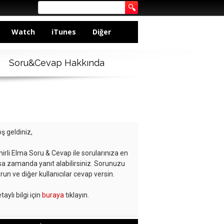
Watch
iTunes
Diğer
Soru&Cevap Hakkında
ş geldiniz,
hirli Elma Soru & Cevap ile sorularınıza en
sa zamanda yanıt alabilirsiniz. Sorunuzu
run ve diğer kullanıcılar cevap versin.
taylı bilgi için
buraya
tıklayın.