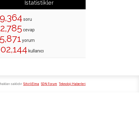
İstatistikler
19,364
soru
22,785
cevap
5,871
yorum
202,144
kullanıcı
hakları saklıdır
SihirliElma
SDN Forum
Teknoloji Haberleri