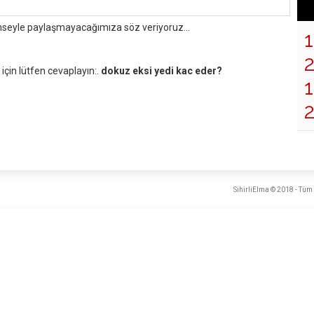
mseyle paylaşmayacağımıza söz veriyoruz...
çin lütfen cevaplayın:.
dokuz eksi yedi kac eder?
1
SihirliElma © 2018 - Tüm 