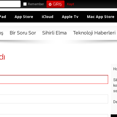
Remember
Kayıt
Pad
App Store
iCloud
Apple Tv
Mac App Store
ış
Bir Soru Sor
Sihirli Elma
Teknoloji Haberleri
dı
Ho
Si
kı
so
De