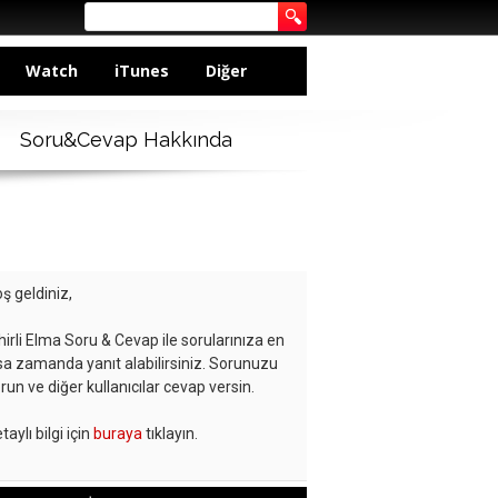
Watch
iTunes
Diğer
Soru&Cevap Hakkında
ş geldiniz,
hirli Elma Soru & Cevap ile sorularınıza en
sa zamanda yanıt alabilirsiniz. Sorunuzu
run ve diğer kullanıcılar cevap versin.
taylı bilgi için
buraya
tıklayın.