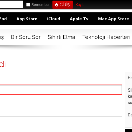
Remember
Kayıt
Pad
App Store
iCloud
Apple Tv
Mac App Store
ış
Bir Soru Sor
Sihirli Elma
Teknoloji Haberleri
dı
Ho
Si
kı
so
De