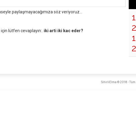
mseyle paylaşmayacağımıza söz veriyoruz...
çin lütfen cevaplayın:.
iki arti iki kac eder?
1
SihirliElma © 2018 - Tüm 