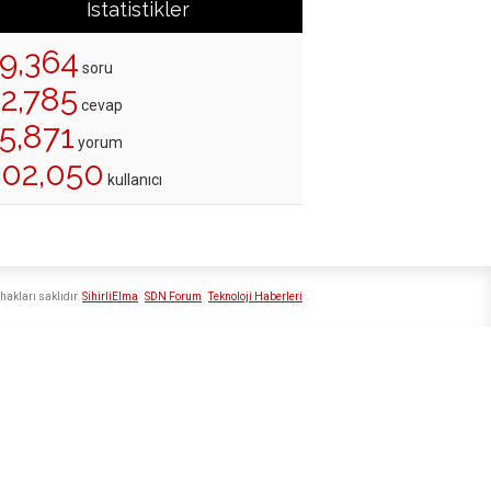
İstatistikler
19,364
soru
22,785
cevap
5,871
yorum
202,050
kullanıcı
hakları saklıdır
SihirliElma
SDN Forum
Teknoloji Haberleri