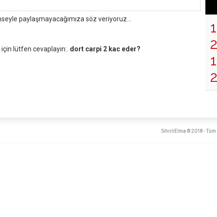
mseyle paylaşmayacağımıza söz veriyoruz...
çin lütfen cevaplayın:.
dort carpi 2 kac eder?
1
SihirliElma © 2018 - Tüm 