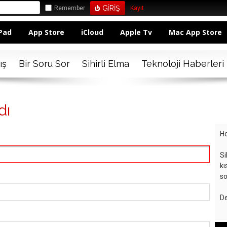
Remember
Kayıt
Pad
App Store
iCloud
Apple Tv
Mac App Store
ış
Bir Soru Sor
Sihirli Elma
Teknoloji Haberleri
dı
Ho
Si
kı
so
De