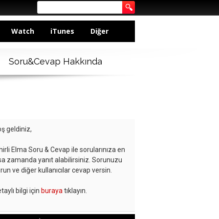
Watch
iTunes
Diğer
Soru&Cevap Hakkında
ş geldiniz,
hirli Elma Soru & Cevap ile sorularınıza en
sa zamanda yanıt alabilirsiniz. Sorunuzu
run ve diğer kullanıcılar cevap versin.
taylı bilgi için
buraya
tıklayın.