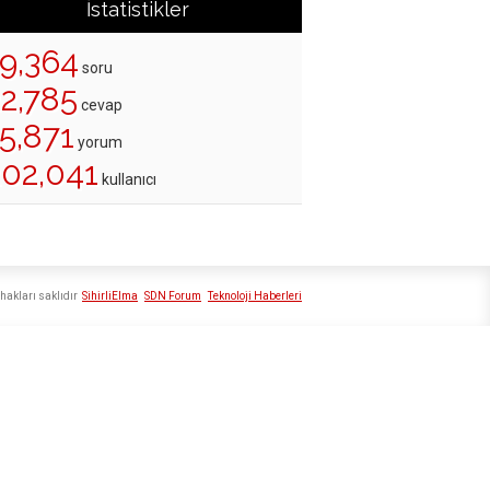
İstatistikler
19,364
soru
22,785
cevap
5,871
yorum
202,041
kullanıcı
hakları saklıdır
SihirliElma
SDN Forum
Teknoloji Haberleri