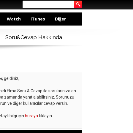
Watch
iTunes
Diğer
Soru&Cevap Hakkında
ş geldiniz,
hirli Elma Soru & Cevap ile sorularınıza en
sa zamanda yanıt alabilirsiniz. Sorunuzu
run ve diğer kullanıcılar cevap versin.
taylı bilgi için
buraya
tıklayın.