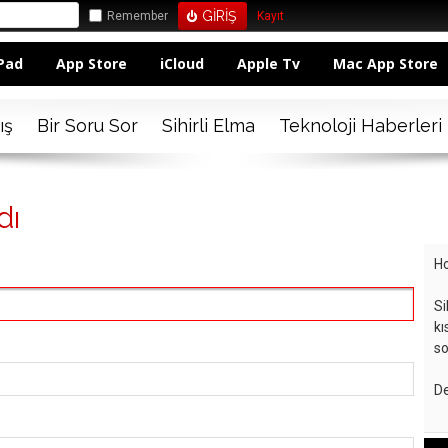
Remember
Kayıt
Pad
App Store
iCloud
Apple Tv
Mac App Store
ış
Bir Soru Sor
Sihirli Elma
Teknoloji Haberleri
dı
Ho
Si
kı
so
De