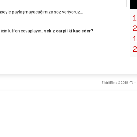
mseyle paylaşmayacağımıza söz veriyoruz...
çin lütfen cevaplayın:.
sekiz carpi iki kac eder?
1
SihirliElma © 2018 - Tüm 