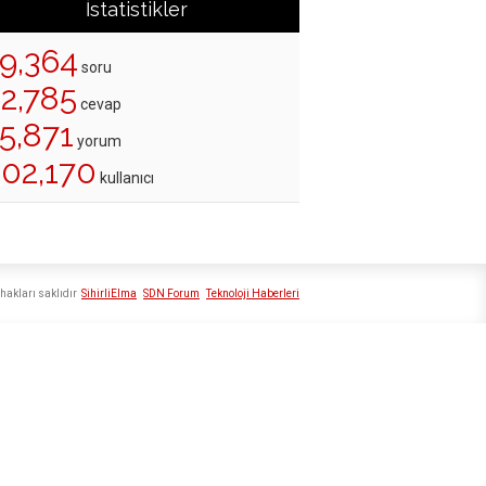
İstatistikler
19,364
soru
22,785
cevap
5,871
yorum
202,170
kullanıcı
hakları saklıdır
SihirliElma
SDN Forum
Teknoloji Haberleri