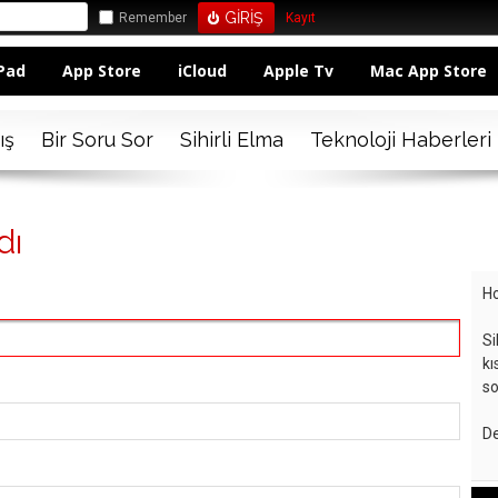
Remember
Kayıt
Pad
App Store
iCloud
Apple Tv
Mac App Store
ış
Bir Soru Sor
Sihirli Elma
Teknoloji Haberleri
dı
Ho
Si
kı
so
De