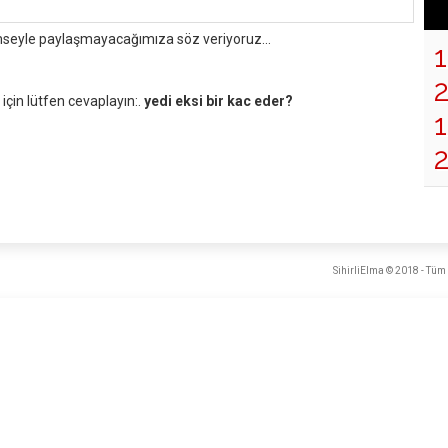
mseyle paylaşmayacağımıza söz veriyoruz...
çin lütfen cevaplayın:.
yedi eksi bir kac eder?
1
2
SihirliElma © 2018 - Tüm 