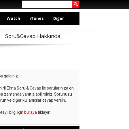
Watch
iTunes
Diğer
Soru&Cevap Hakkında
ş geldiniz,
hirli Elma Soru & Cevap ile sorularınıza en
sa zamanda yanıt alabilirsiniz. Sorunuzu
run ve diğer kullanıcılar cevap versin.
taylı bilgi için
buraya
tıklayın.