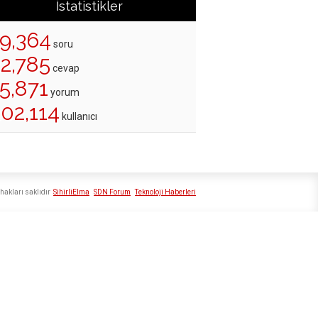
İstatistikler
19,364
soru
22,785
cevap
5,871
yorum
02,114
kullanıcı
hakları saklıdır
SihirliElma
SDN Forum
Teknoloji Haberleri