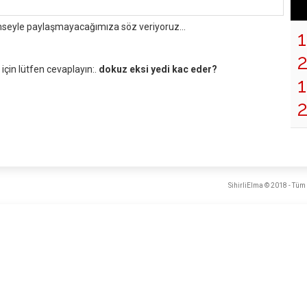
mseyle paylaşmayacağımıza söz veriyoruz...
çin lütfen cevaplayın:.
dokuz eksi yedi kac eder?
1
SihirliElma © 2018 - Tüm 