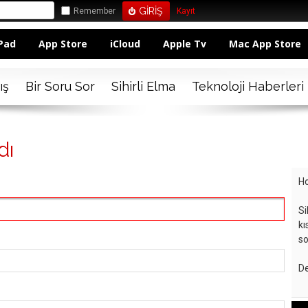
Remember
Kayıt
Pad
App Store
iCloud
Apple Tv
Mac App Store
ış
Bir Soru Sor
Sihirli Elma
Teknoloji Haberleri
dı
Ho
Si
kı
so
De