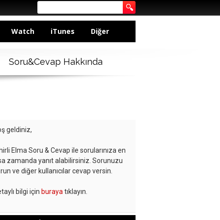
Watch
iTunes
Diğer
Soru&Cevap Hakkında
ş geldiniz,
hirli Elma Soru & Cevap ile sorularınıza en
sa zamanda yanıt alabilirsiniz. Sorunuzu
run ve diğer kullanıcılar cevap versin.
taylı bilgi için
buraya
tıklayın.