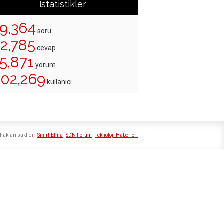
İstatistikler
19,364
soru
22,785
cevap
5,871
yorum
202,269
kullanıcı
hakları saklıdır
SihirliElma
SDN Forum
Teknoloji Haberleri