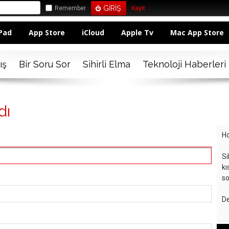
Remember
Kayıt
Pad
App Store
iCloud
Apple Tv
Mac App Store
ış
Bir Soru Sor
Sihirli Elma
Teknoloji Haberleri
dı
Ho
Si
kı
so
De