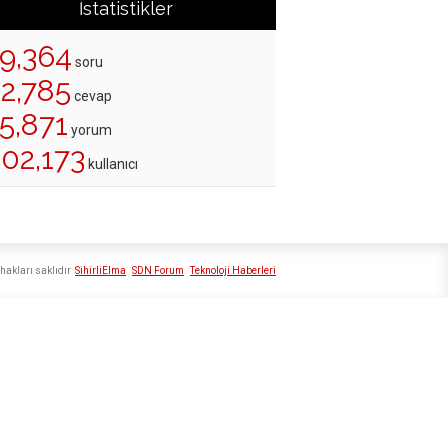
İstatistikler
19,364
soru
22,785
cevap
5,871
yorum
202,173
kullanıcı
hakları saklıdır
SihirliElma
SDN Forum
Teknoloji Haberleri