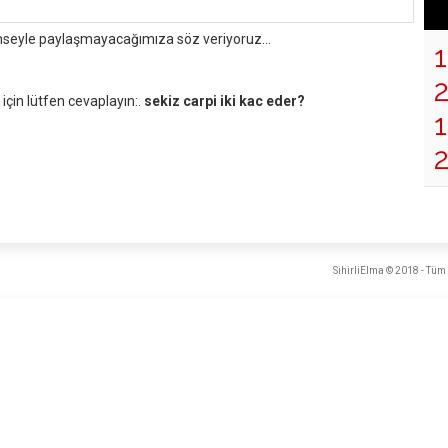
mseyle paylaşmayacağımıza söz veriyoruz...
çin lütfen cevaplayın:.
sekiz carpi iki kac eder?
1
SihirliElma © 2018 - Tüm 