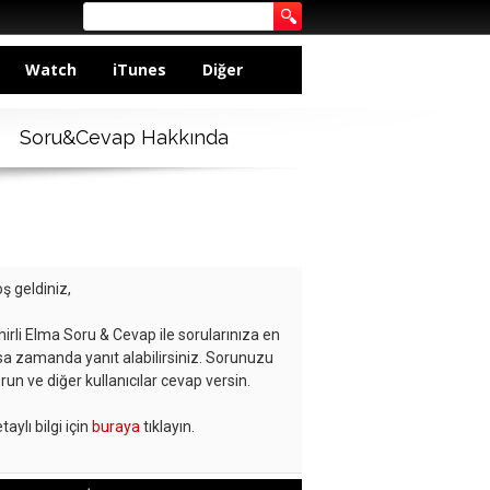
Watch
iTunes
Diğer
Soru&Cevap Hakkında
ş geldiniz,
hirli Elma Soru & Cevap ile sorularınıza en
sa zamanda yanıt alabilirsiniz. Sorunuzu
run ve diğer kullanıcılar cevap versin.
taylı bilgi için
buraya
tıklayın.