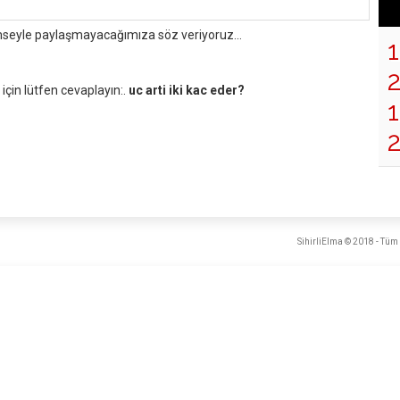
mseyle paylaşmayacağımıza söz veriyoruz...
çin lütfen cevaplayın:.
uc arti iki kac eder?
1
SihirliElma © 2018 - Tüm 