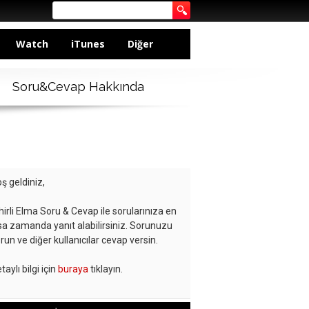
Watch
iTunes
Diğer
Soru&Cevap Hakkında
ş geldiniz,
hirli Elma Soru & Cevap ile sorularınıza en
sa zamanda yanıt alabilirsiniz. Sorunuzu
run ve diğer kullanıcılar cevap versin.
taylı bilgi için
buraya
tıklayın.