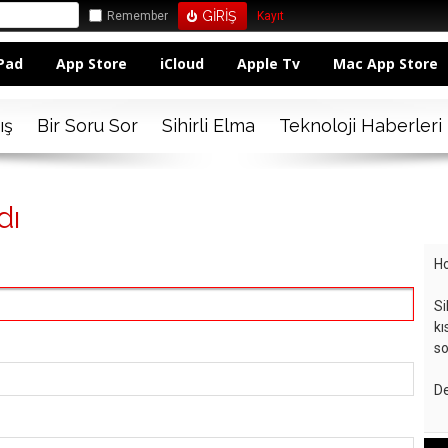
Remember
Kayıt
Pad
App Store
iCloud
Apple Tv
Mac App Store
ış
Bir Soru Sor
Sihirli Elma
Teknoloji Haberleri
dı
Ho
Si
kı
so
De