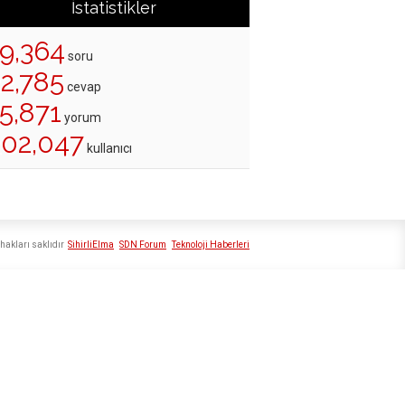
İstatistikler
19,364
soru
22,785
cevap
5,871
yorum
202,047
kullanıcı
hakları saklıdır
SihirliElma
SDN Forum
Teknoloji Haberleri