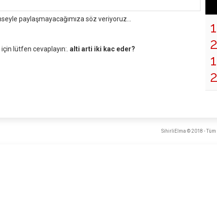
mseyle paylaşmayacağımıza söz veriyoruz...
çin lütfen cevaplayın:.
alti arti iki kac eder?
1
SihirliElma © 2018 - Tüm 