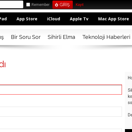
Remember
Kayıt
Pad
App Store
iCloud
Apple Tv
Mac App Store
ış
Bir Soru Sor
Sihirli Elma
Teknoloji Haberleri
dı
Ho
Si
kı
so
De