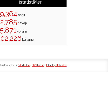
İstatistikler
19,364
soru
22,785
cevap
5,871
yorum
202,226
kullanıcı
hakları saklıdır
SihirliElma
SDN Forum
Teknoloji Haberleri