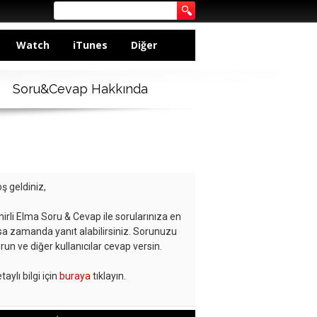
Watch
iTunes
Diğer
Soru&Cevap Hakkında
ş geldiniz,
hirli Elma Soru & Cevap ile sorularınıza en
sa zamanda yanıt alabilirsiniz. Sorunuzu
run ve diğer kullanıcılar cevap versin.
taylı bilgi için
buraya
tıklayın.