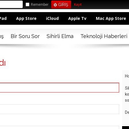
Remember
Kayıt
Pad
App Store
iCloud
Apple Tv
Mac App Store
ış
Bir Soru Sor
Sihirli Elma
Teknoloji Haberleri
dı
Ho
Si
kı
so
De