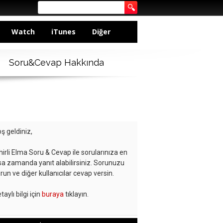
Watch
iTunes
Diğer
Soru&Cevap Hakkında
ş geldiniz,
hirli Elma Soru & Cevap ile sorularınıza en
sa zamanda yanıt alabilirsiniz. Sorunuzu
run ve diğer kullanıcılar cevap versin.
taylı bilgi için
buraya
tıklayın.