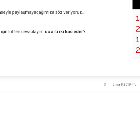
mseyle paylaşmayacağımıza söz veriyoruz...
çin lütfen cevaplayın:.
uc arti iki kac eder?
1
SihirliElma © 2018 - Tüm 