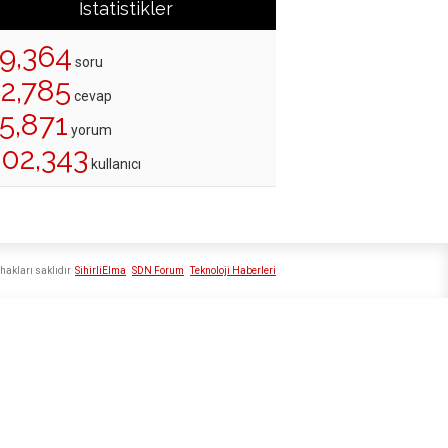
İstatistikler
19,364
soru
22,785
cevap
5,871
yorum
202,343
kullanıcı
hakları saklıdır
SihirliElma
SDN Forum
Teknoloji Haberleri