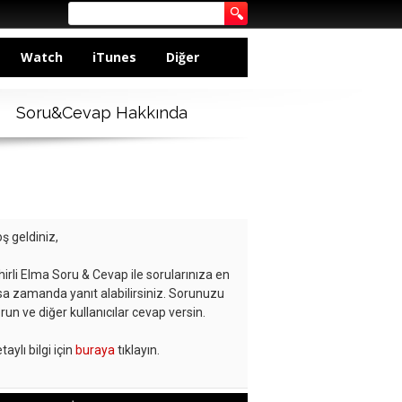
Watch
iTunes
Diğer
Soru&Cevap Hakkında
ş geldiniz,
hirli Elma Soru & Cevap ile sorularınıza en
sa zamanda yanıt alabilirsiniz. Sorunuzu
run ve diğer kullanıcılar cevap versin.
taylı bilgi için
buraya
tıklayın.