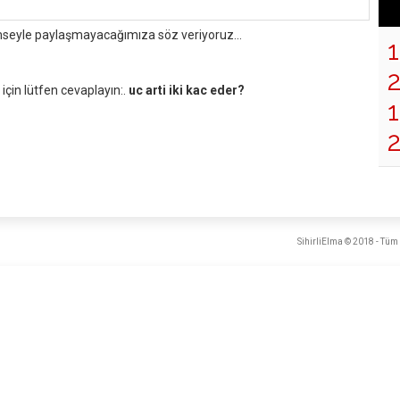
mseyle paylaşmayacağımıza söz veriyoruz...
çin lütfen cevaplayın:.
uc arti iki kac eder?
1
SihirliElma © 2018 - Tüm 