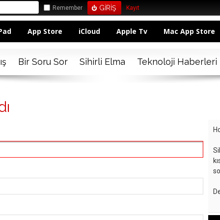
Remember
Kayıt
Pad
App Store
iCloud
Apple Tv
Mac App Store
ış
Bir Soru Sor
Sihirli Elma
Teknoloji Haberleri
dı
Ho
Si
kı
so
De