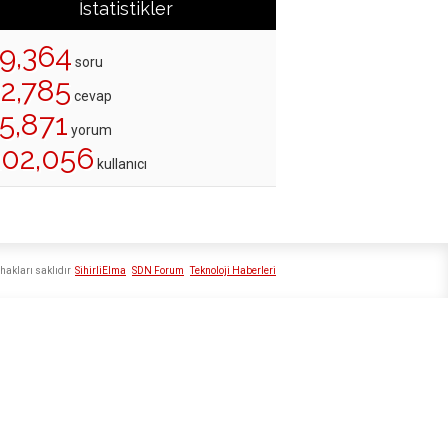
İstatistikler
19,364
soru
22,785
cevap
5,871
yorum
202,056
kullanıcı
hakları saklıdır
SihirliElma
SDN Forum
Teknoloji Haberleri