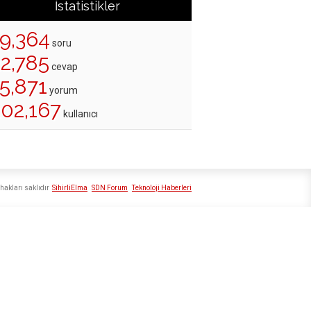
İstatistikler
19,364
soru
22,785
cevap
5,871
yorum
202,167
kullanıcı
hakları saklıdır
SihirliElma
SDN Forum
Teknoloji Haberleri