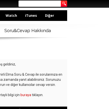
Watch
iTunes
Diğer
Soru&Cevap Hakkında
ş geldiniz,
hirli Elma Soru & Cevap ile sorularınıza en
sa zamanda yanıt alabilirsiniz. Sorunuzu
run ve diğer kullanıcılar cevap versin.
taylı bilgi için
buraya
tıklayın.