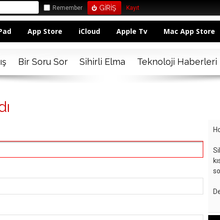
Remember
Kayıt
Pad
App Store
iCloud
Apple Tv
Mac App Store
ış
Bir Soru Sor
Sihirli Elma
Teknoloji Haberleri
dı
Ho
Si
kı
so
De