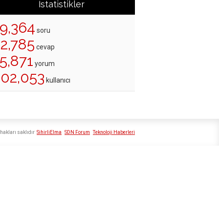
İstatistikler
19,364
soru
22,785
cevap
5,871
yorum
202,053
kullanıcı
hakları saklıdır
SihirliElma
SDN Forum
Teknoloji Haberleri