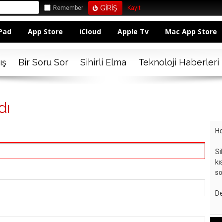
Remember
Kayıt
Pad
App Store
iCloud
Apple Tv
Mac App Store
ış
Bir Soru Sor
Sihirli Elma
Teknoloji Haberleri
dı
Ho
Si
kı
so
De