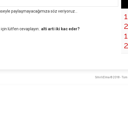
mseyle paylaşmayacağımıza söz veriyoruz...
çin lütfen cevaplayın:.
alti arti iki kac eder?
1
SihirliElma © 2018 - Tüm 