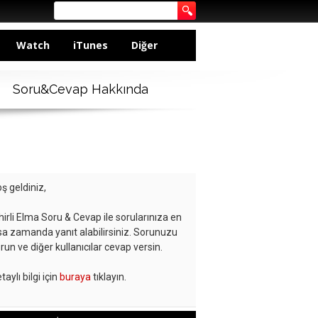
Watch
iTunes
Diğer
Soru&Cevap Hakkında
ş geldiniz,
hirli Elma Soru & Cevap ile sorularınıza en
sa zamanda yanıt alabilirsiniz. Sorunuzu
run ve diğer kullanıcılar cevap versin.
taylı bilgi için
buraya
tıklayın.