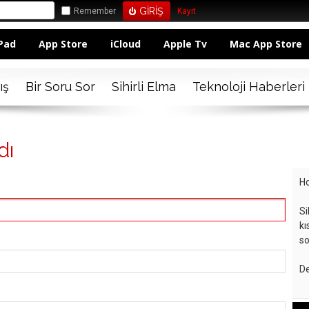
Remember
Kayıt
Pad
App Store
iCloud
Apple Tv
Mac App Store
ış
Bir Soru Sor
Sihirli Elma
Teknoloji Haberleri
dı
Ho
Si
kı
so
De