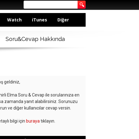
Watch
iTunes
Diğer
Soru&Cevap Hakkında
ş geldiniz,
hirli Elma Soru & Cevap ile sorularınıza en
sa zamanda yanıt alabilirsiniz. Sorunuzu
run ve diğer kullanıcılar cevap versin.
taylı bilgi için
buraya
tıklayın.