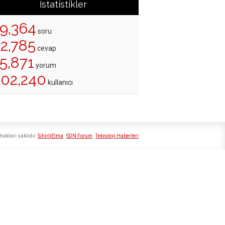
İstatistikler
19,364
soru
22,785
cevap
5,871
yorum
202,240
kullanıcı
hakları saklıdır
SihirliElma
SDN Forum
Teknoloji Haberleri