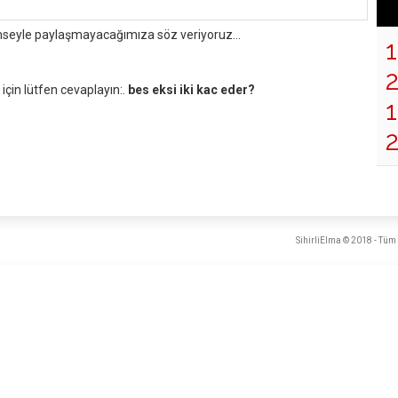
mseyle paylaşmayacağımıza söz veriyoruz...
çin lütfen cevaplayın:.
bes eksi iki kac eder?
1
SihirliElma © 2018 - Tüm 