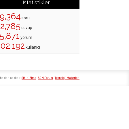
İstatistikler
19,364
soru
22,785
cevap
5,871
yorum
202,192
kullanıcı
hakları saklıdır
SihirliElma
SDN Forum
Teknoloji Haberleri