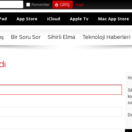
Remember
Kayıt
Pad
App Store
iCloud
Apple Tv
Mac App Store
ış
Bir Soru Sor
Sihirli Elma
Teknoloji Haberleri
dı
Ho
Si
kı
so
De