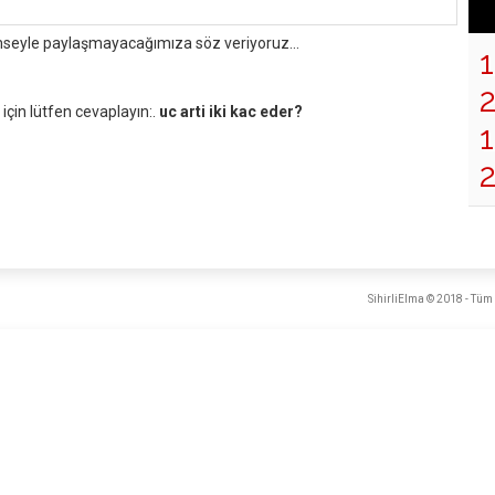
mseyle paylaşmayacağımıza söz veriyoruz...
çin lütfen cevaplayın:.
uc arti iki kac eder?
1
SihirliElma © 2018 - Tüm 