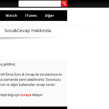
Watch
iTunes
Diğer
Soru&Cevap Hakkında
ş geldiniz,
hirli Elma Soru & Cevap ile sorularınıza en
sa zamanda yanıt alabilirsiniz. Sorunuzu
run ve diğer kullanıcılar cevap versin.
taylı bilgi için
buraya
tıklayın.