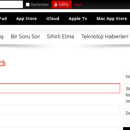
Remember
Kayıt
Pad
App Store
iCloud
Apple Tv
Mac App Store
ış
Bir Soru Sor
Sihirli Elma
Teknoloji Haberleri
dı
Ho
Si
kı
so
De