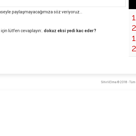
mseyle paylaşmayacağımıza söz veriyoruz...
çin lütfen cevaplayın:.
dokuz eksi yedi kac eder?
1
SihirliElma © 2018 - Tüm 