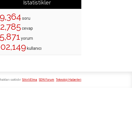
İstatistikler
19,364
soru
22,785
cevap
5,871
yorum
202,149
kullanıcı
hakları saklıdır
SihirliElma
SDN Forum
Teknoloji Haberleri