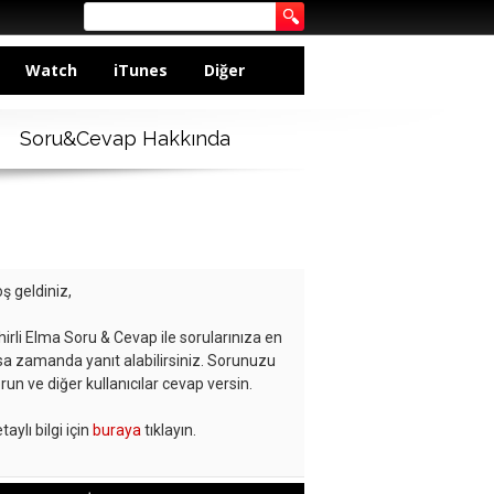
Watch
iTunes
Diğer
Soru&Cevap Hakkında
ş geldiniz,
hirli Elma Soru & Cevap ile sorularınıza en
sa zamanda yanıt alabilirsiniz. Sorunuzu
run ve diğer kullanıcılar cevap versin.
taylı bilgi için
buraya
tıklayın.