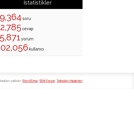
İstatistikler
19,364
soru
22,785
cevap
5,871
yorum
202,056
kullanıcı
hakları saklıdır
SihirliElma
SDN Forum
Teknoloji Haberleri