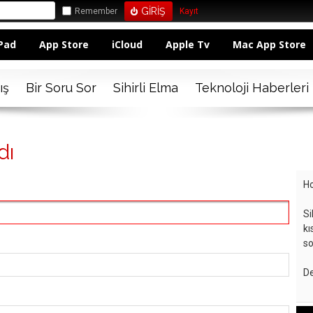
Remember
Kayıt
Pad
App Store
iCloud
Apple Tv
Mac App Store
ış
Bir Soru Sor
Sihirli Elma
Teknoloji Haberleri
dı
Ho
Si
kı
so
De