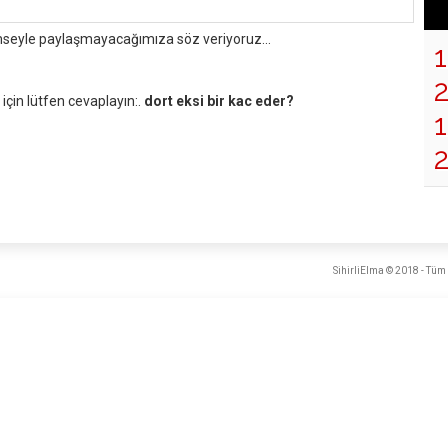
mseyle paylaşmayacağımıza söz veriyoruz...
çin lütfen cevaplayın:.
dort eksi bir kac eder?
1
SihirliElma © 2018 - Tüm 