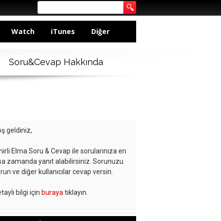
Watch
iTunes
Diğer
Soru&Cevap Hakkında
ş geldiniz,
hirli Elma Soru & Cevap ile sorularınıza en
sa zamanda yanıt alabilirsiniz. Sorunuzu
run ve diğer kullanıcılar cevap versin.
taylı bilgi için
buraya
tıklayın.