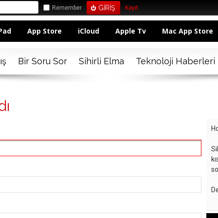
Remember
Kayıt
Pad
App Store
iCloud
Apple Tv
Mac App Store
ış
Bir Soru Sor
Sihirli Elma
Teknoloji Haberleri
dı
Ho
Si
kı
so
De