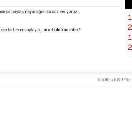
mseyle paylaşmayacağımıza söz veriyoruz...
çin lütfen cevaplayın:.
uc arti iki kac eder?
1
SihirliElma © 2018 - Tüm 