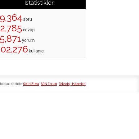
İstatistikler
19,364
soru
22,785
cevap
5,871
yorum
202,276
kullanıcı
hakları saklıdır
SihirliElma
SDN Forum
Teknoloji Haberleri