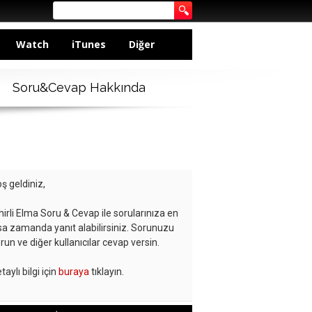
Watch
iTunes
Diğer
Soru&Cevap Hakkında
ş geldiniz,
hirli Elma Soru & Cevap ile sorularınıza en
sa zamanda yanıt alabilirsiniz. Sorunuzu
run ve diğer kullanıcılar cevap versin.
taylı bilgi için
buraya
tıklayın.