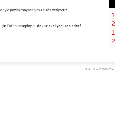
mseyle paylaşmayacağımıza söz veriyoruz...
çin lütfen cevaplayın:.
dokuz eksi yedi kac eder?
1
SihirliElma © 2018 - Tüm 