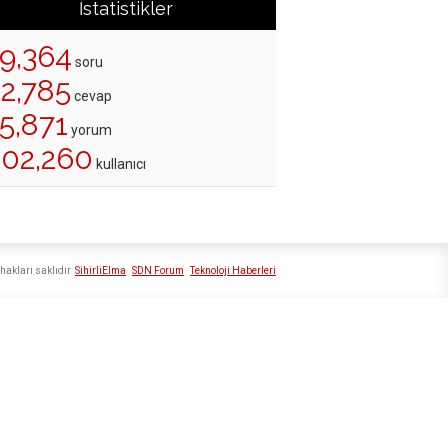
İstatistikler
19,364
soru
22,785
cevap
5,871
yorum
202,260
kullanıcı
hakları saklıdır
SihirliElma
SDN Forum
Teknoloji Haberleri