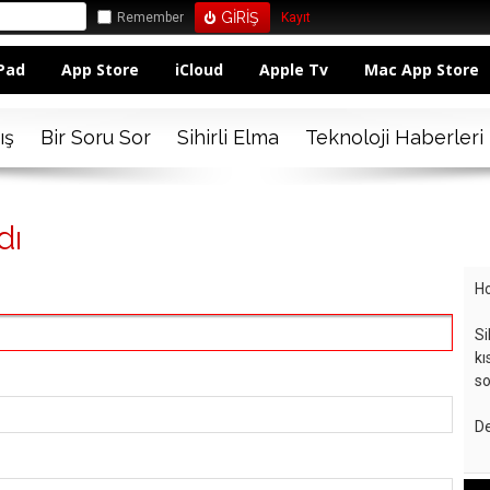
Remember
Kayıt
Pad
App Store
iCloud
Apple Tv
Mac App Store
ış
Bir Soru Sor
Sihirli Elma
Teknoloji Haberleri
dı
Ho
Si
kı
so
De