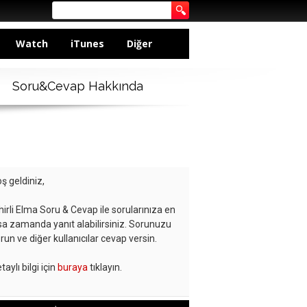
Watch
iTunes
Diğer
Soru&Cevap Hakkında
ş geldiniz,
hirli Elma Soru & Cevap ile sorularınıza en
sa zamanda yanıt alabilirsiniz. Sorunuzu
run ve diğer kullanıcılar cevap versin.
taylı bilgi için
buraya
tıklayın.