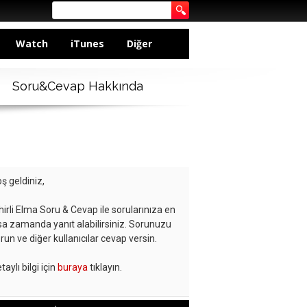
Watch
iTunes
Diğer
Soru&Cevap Hakkında
ş geldiniz,
hirli Elma Soru & Cevap ile sorularınıza en
sa zamanda yanıt alabilirsiniz. Sorunuzu
run ve diğer kullanıcılar cevap versin.
taylı bilgi için
buraya
tıklayın.