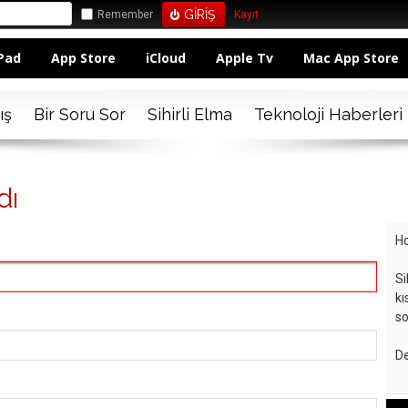
Remember
Kayıt
Pad
App Store
iCloud
Apple Tv
Mac App Store
ış
Bir Soru Sor
Sihirli Elma
Teknoloji Haberleri
dı
Ho
Si
kı
so
De