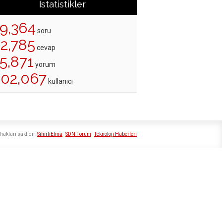
İstatistikler
19,364
soru
22,785
cevap
5,871
yorum
202,067
kullanıcı
hakları saklıdır
SihirliElma
SDN Forum
Teknoloji Haberleri