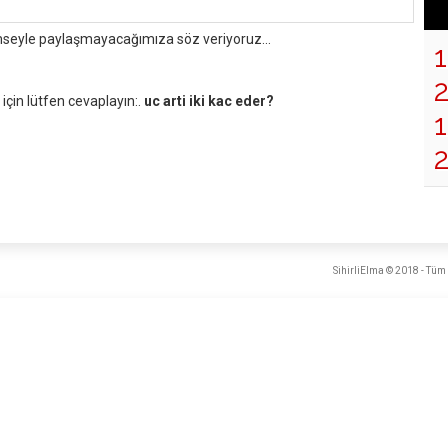
mseyle paylaşmayacağımıza söz veriyoruz...
çin lütfen cevaplayın:.
uc arti iki kac eder?
1
SihirliElma © 2018 - Tüm 