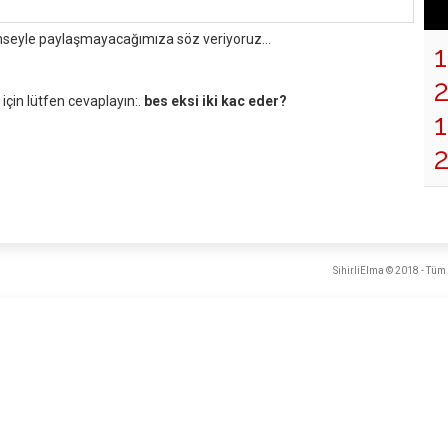
mseyle paylaşmayacağımıza söz veriyoruz...
çin lütfen cevaplayın:.
bes eksi iki kac eder?
1
SihirliElma © 2018 - Tüm 