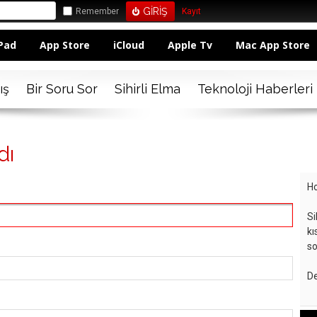
Remember
Kayıt
Pad
App Store
iCloud
Apple Tv
Mac App Store
ış
Bir Soru Sor
Sihirli Elma
Teknoloji Haberleri
dı
Ho
Si
kı
so
De