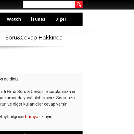
Watch
iTunes
Diğer
Soru&Cevap Hakkında
ş geldiniz,
hirli Elma Soru & Cevap ile sorularınıza en
sa zamanda yanıt alabilirsiniz. Sorunuzu
run ve diğer kullanıcılar cevap versin.
taylı bilgi için
buraya
tıklayın.