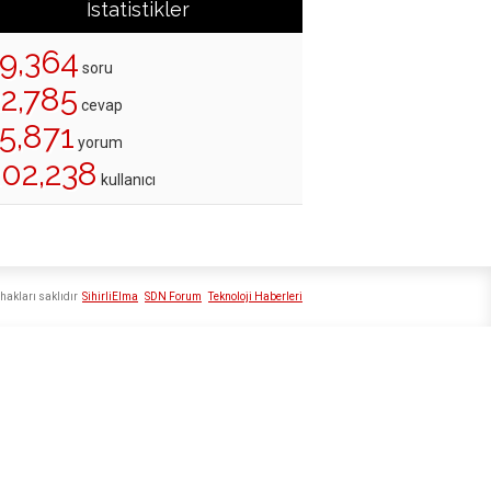
İstatistikler
19,364
soru
22,785
cevap
5,871
yorum
202,238
kullanıcı
hakları saklıdır
SihirliElma
SDN Forum
Teknoloji Haberleri