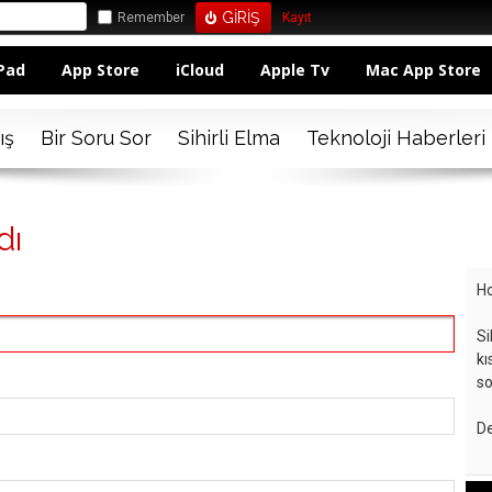
Remember
Kayıt
Pad
App Store
iCloud
Apple Tv
Mac App Store
ış
Bir Soru Sor
Sihirli Elma
Teknoloji Haberleri
dı
Ho
Si
kı
so
De