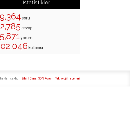
İstatistikler
19,364
soru
22,785
cevap
5,871
yorum
202,046
kullanıcı
hakları saklıdır
SihirliElma
SDN Forum
Teknoloji Haberleri