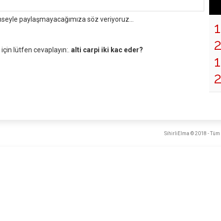
mseyle paylaşmayacağımıza söz veriyoruz...
çin lütfen cevaplayın:.
alti carpi iki kac eder?
1
SihirliElma © 2018 - Tüm 