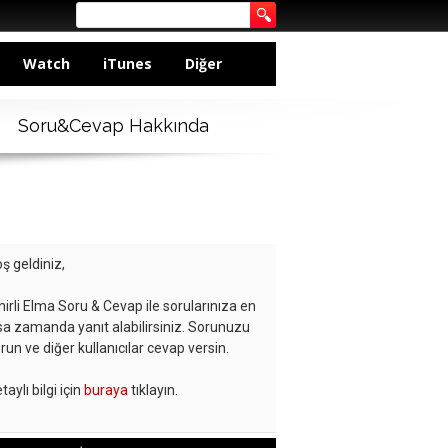
Watch
iTunes
Diğer
Soru&Cevap Hakkında
ş geldiniz,
hirli Elma Soru & Cevap ile sorularınıza en
sa zamanda yanıt alabilirsiniz. Sorunuzu
run ve diğer kullanıcılar cevap versin.
taylı bilgi için
buraya
tıklayın.