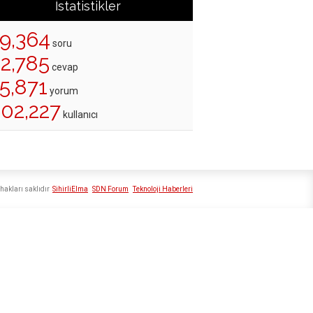
İstatistikler
19,364
soru
22,785
cevap
5,871
yorum
202,227
kullanıcı
hakları saklıdır
SihirliElma
SDN Forum
Teknoloji Haberleri