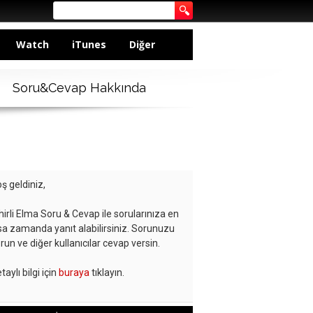
Watch
iTunes
Diğer
Soru&Cevap Hakkında
ş geldiniz,
hirli Elma Soru & Cevap ile sorularınıza en
sa zamanda yanıt alabilirsiniz. Sorunuzu
run ve diğer kullanıcılar cevap versin.
taylı bilgi için
buraya
tıklayın.