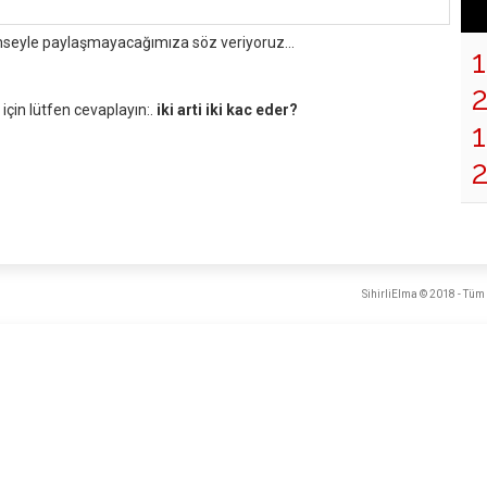
mseyle paylaşmayacağımıza söz veriyoruz...
çin lütfen cevaplayın:.
iki arti iki kac eder?
1
SihirliElma © 2018 - Tüm 