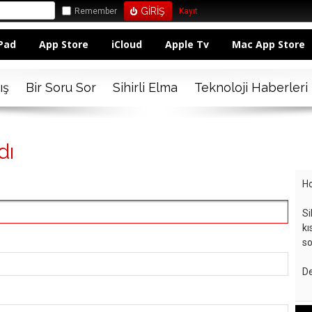
Remember
Kayıt
Pad
App Store
iCloud
Apple Tv
Mac App Store
ış
Bir Soru Sor
Sihirli Elma
Teknoloji Haberleri
dı
Ho
Si
kı
so
De