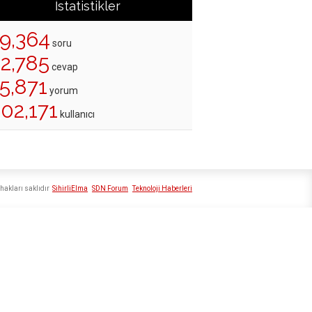
İstatistikler
19,364
soru
22,785
cevap
5,871
yorum
02,171
kullanıcı
hakları saklıdır
SihirliElma
SDN Forum
Teknoloji Haberleri