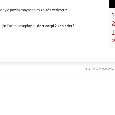
mseyle paylaşmayacağımıza söz veriyoruz...
çin lütfen cevaplayın:.
dort carpi 2 kac eder?
1
2
SihirliElma © 2018 - Tüm 