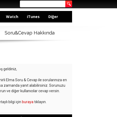
Watch
iTunes
Diğer
Soru&Cevap Hakkında
ş geldiniz,
hirli Elma Soru & Cevap ile sorularınıza en
sa zamanda yanıt alabilirsiniz. Sorunuzu
run ve diğer kullanıcılar cevap versin.
taylı bilgi için
buraya
tıklayın.