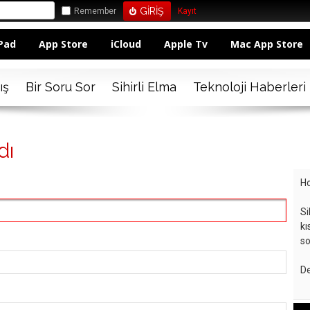
Remember
Kayıt
Pad
App Store
iCloud
Apple Tv
Mac App Store
ış
Bir Soru Sor
Sihirli Elma
Teknoloji Haberleri
dı
Ho
Si
kı
so
De