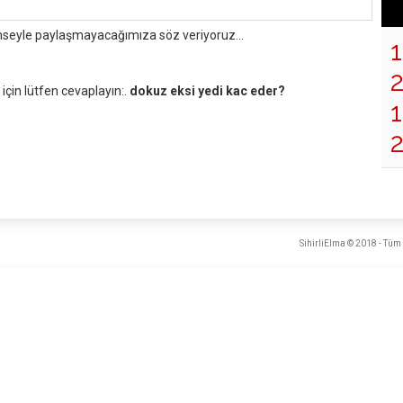
mseyle paylaşmayacağımıza söz veriyoruz...
çin lütfen cevaplayın:.
dokuz eksi yedi kac eder?
1
SihirliElma © 2018 - Tüm 