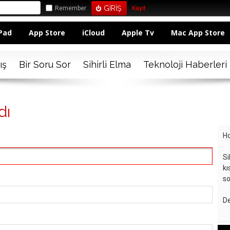
Remember
Kayıt
Pad
App Store
iCloud
Apple Tv
Mac App Store
ış
Bir Soru Sor
Sihirli Elma
Teknoloji Haberleri
dı
Ho
Si
kı
so
De