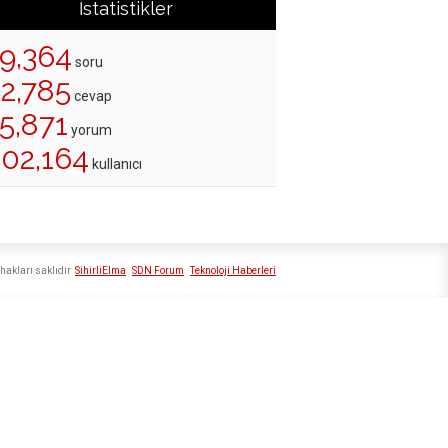
İstatistikler
19,364
soru
22,785
cevap
5,871
yorum
202,164
kullanıcı
hakları saklıdır
SihirliElma
SDN Forum
Teknoloji Haberleri