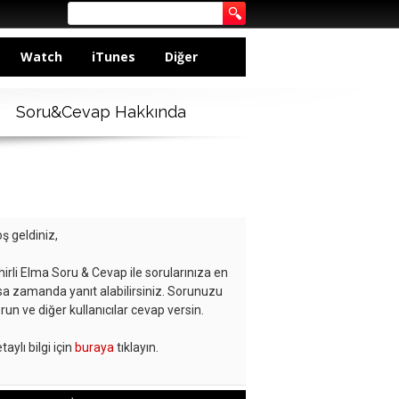
Watch
iTunes
Diğer
Soru&Cevap Hakkında
ş geldiniz,
hirli Elma Soru & Cevap ile sorularınıza en
sa zamanda yanıt alabilirsiniz. Sorunuzu
run ve diğer kullanıcılar cevap versin.
taylı bilgi için
buraya
tıklayın.