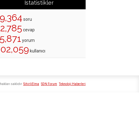
İstatistikler
19,364
soru
22,785
cevap
5,871
yorum
202,059
kullanıcı
hakları saklıdır
SihirliElma
SDN Forum
Teknoloji Haberleri