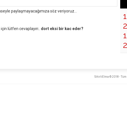
mseyle paylaşmayacağımıza söz veriyoruz...
çin lütfen cevaplayın:.
dort eksi bir kac eder?
1
SihirliElma © 2018 - Tüm 