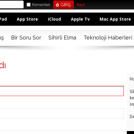
Remember
Kayıt
Pad
App Store
iCloud
Apple Tv
Mac App Store
ış
Bir Soru Sor
Sihirli Elma
Teknoloji Haberleri
dı
Ho
Si
kı
so
De