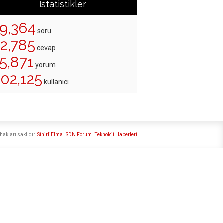
İstatistikler
19,364
soru
22,785
cevap
5,871
yorum
202,125
kullanıcı
hakları saklıdır
SihirliElma
SDN Forum
Teknoloji Haberleri