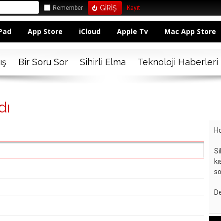
Remember
Kayıt
Pad
App Store
iCloud
Apple Tv
Mac App Store
ış
Bir Soru Sor
Sihirli Elma
Teknoloji Haberleri
dı
Ho
Si
kı
so
De