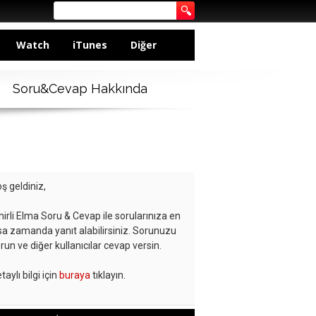
Watch
iTunes
Diğer
Soru&Cevap Hakkında
ş geldiniz,
hirli Elma Soru & Cevap ile sorularınıza en
sa zamanda yanıt alabilirsiniz. Sorunuzu
run ve diğer kullanıcılar cevap versin.
taylı bilgi için
buraya
tıklayın.