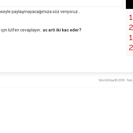
mseyle paylaşmayacağımıza söz veriyoruz...
çin lütfen cevaplayın:.
uc arti iki kac eder?
1
SihirliElma © 2018 - Tüm 