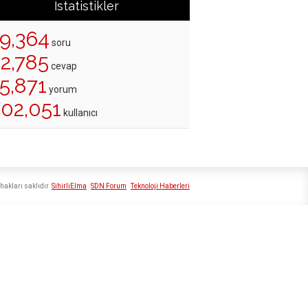
İstatistikler
19,364
soru
22,785
cevap
5,871
yorum
202,051
kullanıcı
hakları saklıdır
SihirliElma
SDN Forum
Teknoloji Haberleri