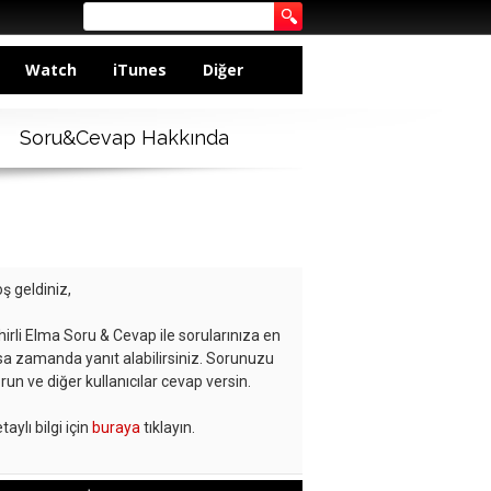
Watch
iTunes
Diğer
Soru&Cevap Hakkında
ş geldiniz,
hirli Elma Soru & Cevap ile sorularınıza en
sa zamanda yanıt alabilirsiniz. Sorunuzu
run ve diğer kullanıcılar cevap versin.
taylı bilgi için
buraya
tıklayın.