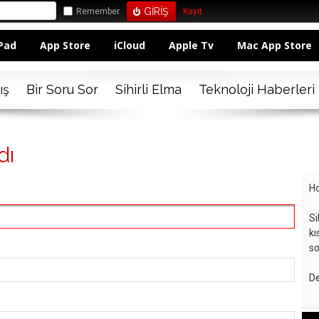
Remember
Kayıt
Pad
App Store
iCloud
Apple Tv
Mac App Store
ış
Bir Soru Sor
Sihirli Elma
Teknoloji Haberleri
dı
Ho
Si
kı
so
De