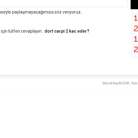
mseyle paylaşmayacağımıza söz veriyoruz...
çin lütfen cevaplayın:.
dort carpi 2 kac eder?
1
SihirliElma © 2018 - Tüm 