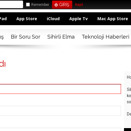
Remember
Kayıt
Pad
App Store
iCloud
Apple Tv
Mac App Store
ış
Bir Soru Sor
Sihirli Elma
Teknoloji Haberleri
dı
Ho
Si
kı
so
De