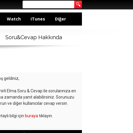
Watch
iTunes
Diğer
Soru&Cevap Hakkında
ş geldiniz,
hirli Elma Soru & Cevap ile sorularınıza en
sa zamanda yanıt alabilirsiniz. Sorunuzu
run ve diğer kullanıcılar cevap versin.
taylı bilgi için
buraya
tıklayın.