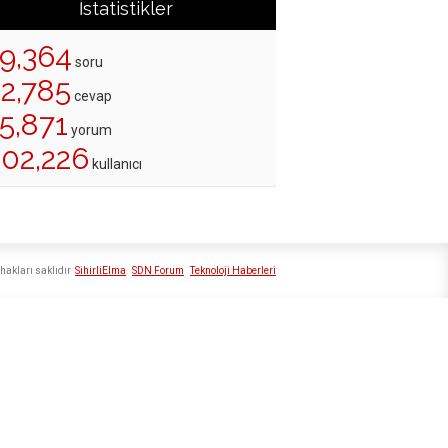
İstatistikler
19,364
soru
22,785
cevap
5,871
yorum
202,226
kullanıcı
hakları saklıdır
SihirliElma
SDN Forum
Teknoloji Haberleri