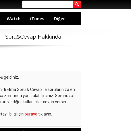
Watch
iTunes
Diğer
Soru&Cevap Hakkında
ş geldiniz,
hirli Elma Soru & Cevap ile sorularınıza en
sa zamanda yanıt alabilirsiniz. Sorunuzu
run ve diğer kullanıcılar cevap versin.
taylı bilgi için
buraya
tıklayın.