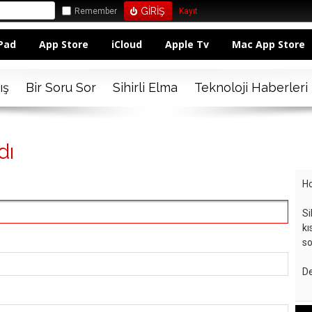
Remember
Kayıt
Pad
App Store
iCloud
Apple Tv
Mac App Store
ış
Bir Soru Sor
Sihirli Elma
Teknoloji Haberleri
dı
Ho
Si
kı
so
De