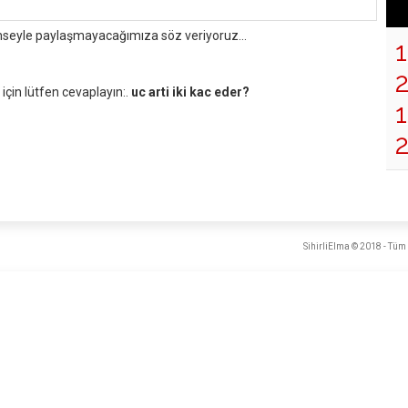
mseyle paylaşmayacağımıza söz veriyoruz...
çin lütfen cevaplayın:.
uc arti iki kac eder?
1
SihirliElma © 2018 - Tüm 