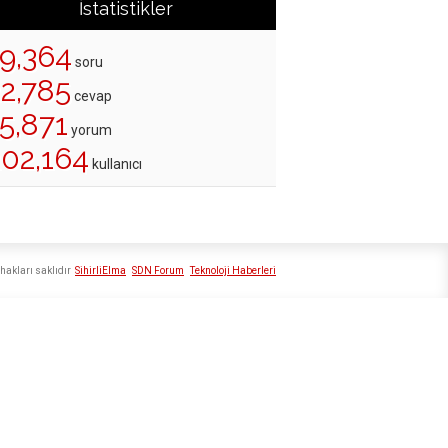
İstatistikler
19,364
soru
22,785
cevap
5,871
yorum
202,164
kullanıcı
hakları saklıdır
SihirliElma
SDN Forum
Teknoloji Haberleri