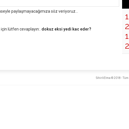
mseyle paylaşmayacağımıza söz veriyoruz...
çin lütfen cevaplayın:.
dokuz eksi yedi kac eder?
1
SihirliElma © 2018 - Tüm 