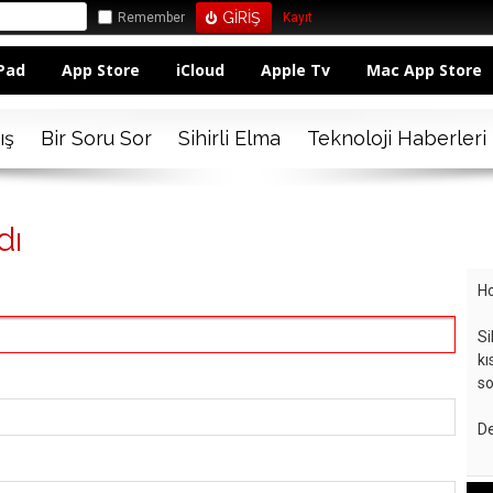
Remember
Kayıt
Pad
App Store
iCloud
Apple Tv
Mac App Store
ış
Bir Soru Sor
Sihirli Elma
Teknoloji Haberleri
dı
Ho
Si
kı
so
De