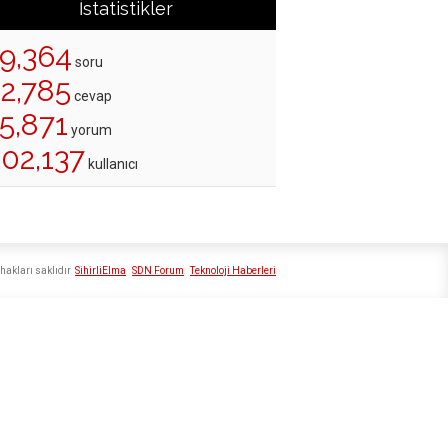
İstatistikler
19,364
soru
22,785
cevap
5,871
yorum
202,137
kullanıcı
hakları saklıdır
SihirliElma
SDN Forum
Teknoloji Haberleri