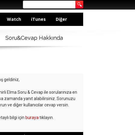
Watch
iTunes
Diğer
Soru&Cevap Hakkında
ş geldiniz,
hirli Elma Soru & Cevap ile sorularınıza en
sa zamanda yanıt alabilirsiniz. Sorunuzu
run ve diğer kullanıcılar cevap versin.
taylı bilgi için
buraya
tıklayın.