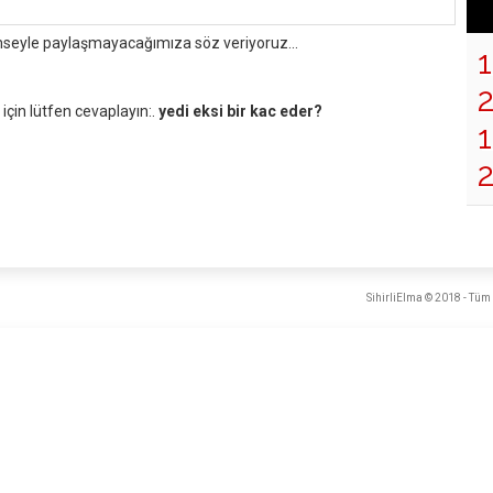
mseyle paylaşmayacağımıza söz veriyoruz...
çin lütfen cevaplayın:.
yedi eksi bir kac eder?
1
SihirliElma © 2018 - Tüm 