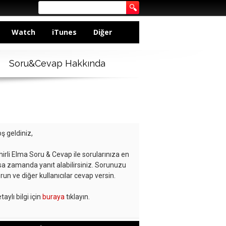
Watch
iTunes
Diğer
Soru&Cevap Hakkında
ş geldiniz,
hirli Elma Soru & Cevap ile sorularınıza en
sa zamanda yanıt alabilirsiniz. Sorunuzu
run ve diğer kullanıcılar cevap versin.
taylı bilgi için
buraya
tıklayın.