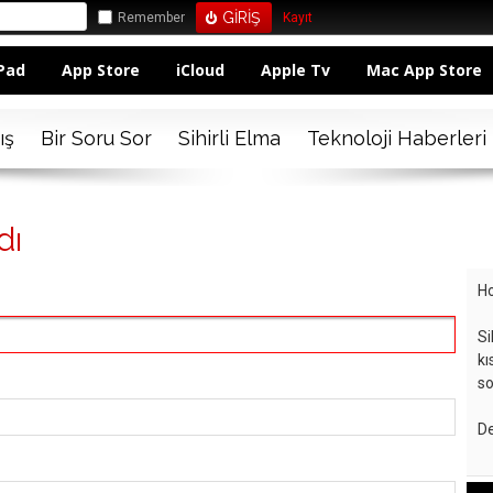
Remember
Kayıt
Pad
App Store
iCloud
Apple Tv
Mac App Store
ış
Bir Soru Sor
Sihirli Elma
Teknoloji Haberleri
dı
Ho
Si
kı
so
De