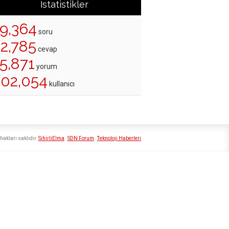
İstatistikler
19,364
soru
22,785
cevap
5,871
yorum
202,054
kullanıcı
hakları saklıdır
SihirliElma
SDN Forum
Teknoloji Haberleri