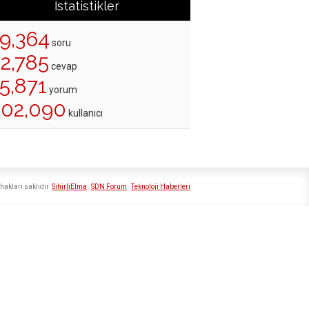
İstatistikler
19,364
soru
22,785
cevap
5,871
yorum
202,090
kullanıcı
hakları saklıdır
SihirliElma
SDN Forum
Teknoloji Haberleri