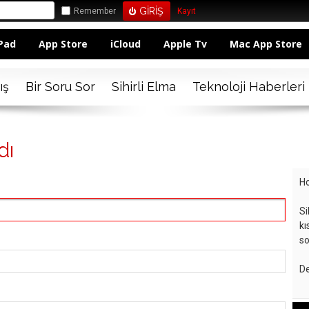
Remember
Kayıt
Pad
App Store
iCloud
Apple Tv
Mac App Store
ış
Bir Soru Sor
Sihirli Elma
Teknoloji Haberleri
dı
Ho
Si
kı
so
De