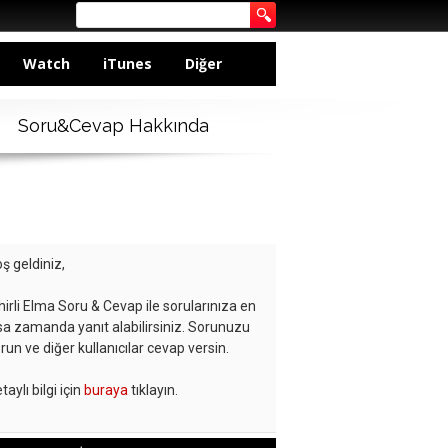
Watch
iTunes
Diğer
Soru&Cevap Hakkında
ş geldiniz,
hirli Elma Soru & Cevap ile sorularınıza en
sa zamanda yanıt alabilirsiniz. Sorunuzu
run ve diğer kullanıcılar cevap versin.
taylı bilgi için
buraya
tıklayın.