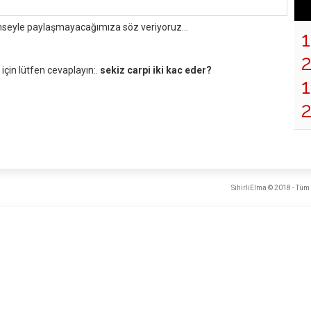
mseyle paylaşmayacağımıza söz veriyoruz...
çin lütfen cevaplayın:.
sekiz carpi iki kac eder?
1
SihirliElma © 2018 - Tüm 