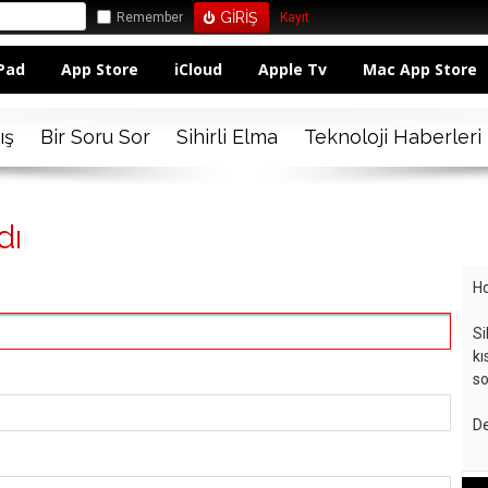
Remember
Kayıt
Pad
App Store
iCloud
Apple Tv
Mac App Store
ış
Bir Soru Sor
Sihirli Elma
Teknoloji Haberleri
dı
Ho
Si
kı
so
De