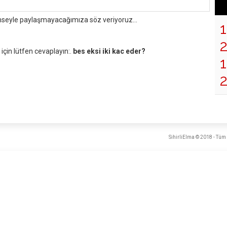
mseyle paylaşmayacağımıza söz veriyoruz...
çin lütfen cevaplayın:.
bes eksi iki kac eder?
1
SihirliElma © 2018 - Tüm 