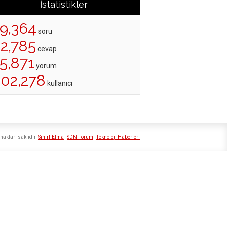
İstatistikler
19,364
soru
22,785
cevap
5,871
yorum
202,278
kullanıcı
hakları saklıdır
SihirliElma
SDN Forum
Teknoloji Haberleri