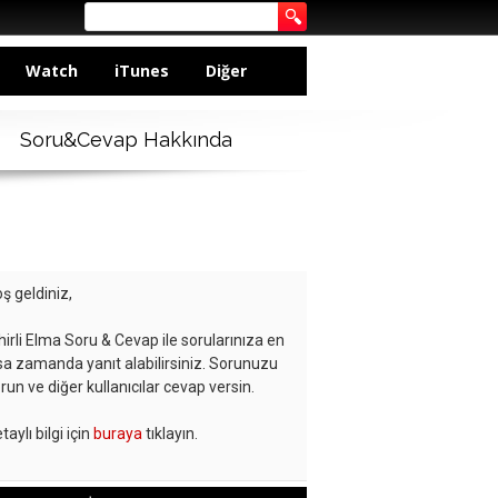
Watch
iTunes
Diğer
Soru&Cevap Hakkında
ş geldiniz,
hirli Elma Soru & Cevap ile sorularınıza en
sa zamanda yanıt alabilirsiniz. Sorunuzu
run ve diğer kullanıcılar cevap versin.
taylı bilgi için
buraya
tıklayın.