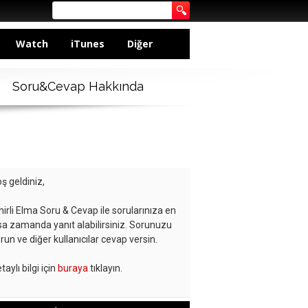
Watch
iTunes
Diğer
Soru&Cevap Hakkında
ş geldiniz,
hirli Elma Soru & Cevap ile sorularınıza en
sa zamanda yanıt alabilirsiniz. Sorunuzu
run ve diğer kullanıcılar cevap versin.
taylı bilgi için
buraya
tıklayın.