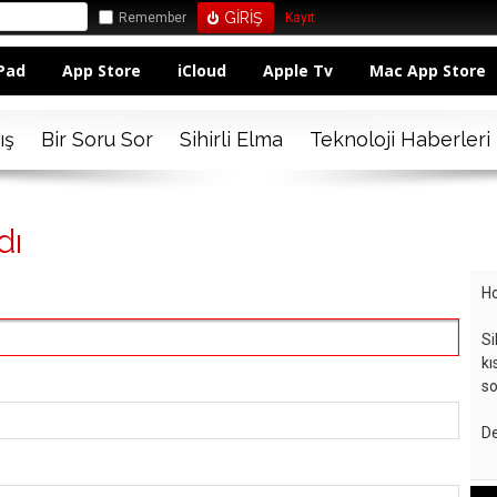
Remember
Kayıt
Pad
App Store
iCloud
Apple Tv
Mac App Store
ış
Bir Soru Sor
Sihirli Elma
Teknoloji Haberleri
dı
Ho
Si
kı
so
De