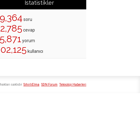
İstatistikler
19,364
soru
22,785
cevap
5,871
yorum
202,125
kullanıcı
hakları saklıdır
SihirliElma
SDN Forum
Teknoloji Haberleri