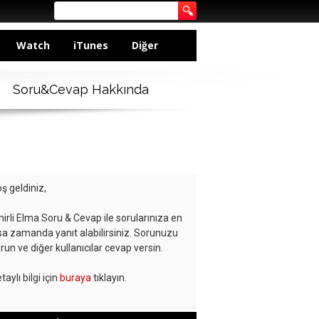
Watch
iTunes
Diğer
Soru&Cevap Hakkında
ş geldiniz,
hirli Elma Soru & Cevap ile sorularınıza en
sa zamanda yanıt alabilirsiniz. Sorunuzu
run ve diğer kullanıcılar cevap versin.
taylı bilgi için
buraya
tıklayın.