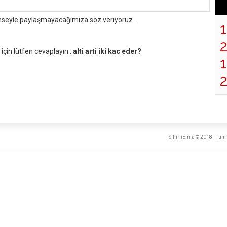
mseyle paylaşmayacağımıza söz veriyoruz...
çin lütfen cevaplayın:.
alti arti iki kac eder?
1
SihirliElma © 2018 - Tüm 