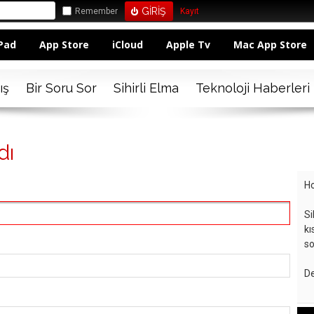
Remember
Kayıt
Pad
App Store
iCloud
Apple Tv
Mac App Store
ış
Bir Soru Sor
Sihirli Elma
Teknoloji Haberleri
dı
Ho
Si
kı
so
De