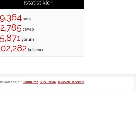
İstatistikler
19,364
soru
22,785
cevap
5,871
yorum
202,282
kullanıcı
hakları saklıdır
SihirliElma
SDN Forum
Teknoloji Haberleri