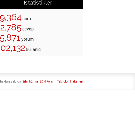
İstatistikler
19,364
soru
22,785
cevap
5,871
yorum
02,132
kullanıcı
hakları saklıdır
SihirliElma
SDN Forum
Teknoloji Haberleri