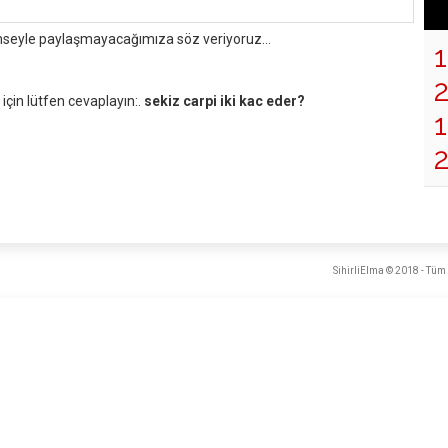
mseyle paylaşmayacağımıza söz veriyoruz...
çin lütfen cevaplayın:.
sekiz carpi iki kac eder?
1
2
SihirliElma © 2018 - Tüm 