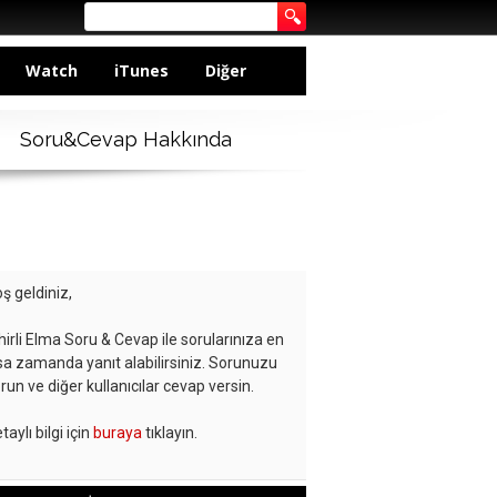
Watch
iTunes
Diğer
Soru&Cevap Hakkında
ş geldiniz,
hirli Elma Soru & Cevap ile sorularınıza en
sa zamanda yanıt alabilirsiniz. Sorunuzu
run ve diğer kullanıcılar cevap versin.
taylı bilgi için
buraya
tıklayın.