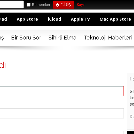
Remember
Kayıt
Pad
App Store
iCloud
Apple Tv
Mac App Store
ış
Bir Soru Sor
Sihirli Elma
Teknoloji Haberleri
dı
Ho
Si
kı
so
De