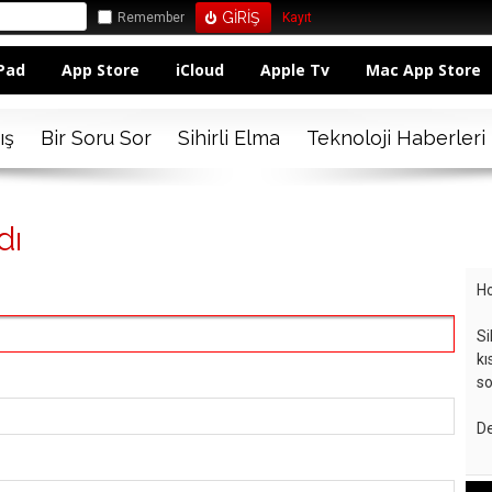
Remember
Kayıt
Pad
App Store
iCloud
Apple Tv
Mac App Store
ış
Bir Soru Sor
Sihirli Elma
Teknoloji Haberleri
dı
Ho
Si
kı
so
De