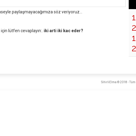
mseyle paylaşmayacağımıza söz veriyoruz...
çin lütfen cevaplayın:.
iki arti iki kac eder?
1
SihirliElma © 2018 - Tüm 