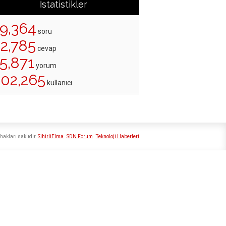
İstatistikler
19,364
soru
22,785
cevap
5,871
yorum
202,265
kullanıcı
hakları saklıdır
SihirliElma
SDN Forum
Teknoloji Haberleri