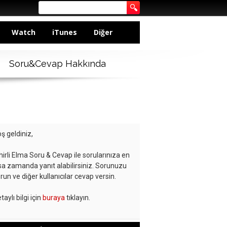
Watch
iTunes
Diğer
Soru&Cevap Hakkında
ş geldiniz,
hirli Elma Soru & Cevap ile sorularınıza en
sa zamanda yanıt alabilirsiniz. Sorunuzu
run ve diğer kullanıcılar cevap versin.
taylı bilgi için
buraya
tıklayın.