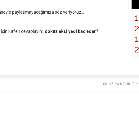
mseyle paylaşmayacağımıza söz veriyoruz...
çin lütfen cevaplayın:.
dokuz eksi yedi kac eder?
1
SihirliElma © 2018 - Tüm 