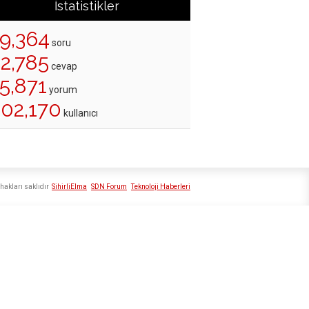
İstatistikler
19,364
soru
22,785
cevap
5,871
yorum
202,170
kullanıcı
hakları saklıdır
SihirliElma
SDN Forum
Teknoloji Haberleri