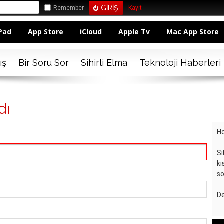
Remember
Kayıt
Pad
App Store
iCloud
Apple Tv
Mac App Store
ış
Bir Soru Sor
Sihirli Elma
Teknoloji Haberleri
dı
Ho
Si
kı
so
De