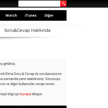
Watch
iTunes
Diğer
Soru&Cevap Hakkında
ş geldiniz,
hirli Elma Soru & Cevap ile sorularınıza en
sa zamanda yanıt alabilirsiniz. Sorunuzu
run ve diğer kullanıcılar cevap versin.
taylı bilgi için
buraya
tıklayın.